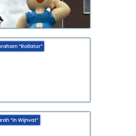
raham “Rollator”
rah “In Wijnvat”