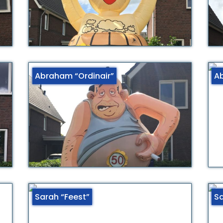
Abraham “Ordinair”
Ab
Sarah “Feest”
Sa