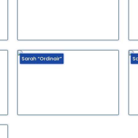
Sarah “Ordinair”
Sa