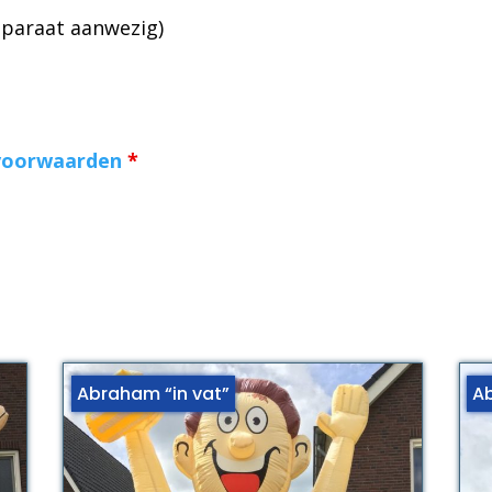
pparaat aanwezig)
voorwaarden
*
Abraham “in vat”
A